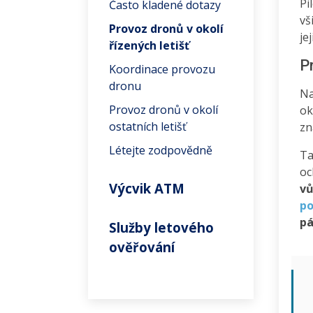
Pi
Často kladené dotazy
vš
Provoz dronů v okolí
je
řízených letišť
P
Koordinace provozu
dronu
Na
Provoz dronů v okolí
ok
ostatních letišť
zn
Létejte zodpovědně
Ta
oc
Výcvik ATM
vů
po
pá
Služby letového
ověřování