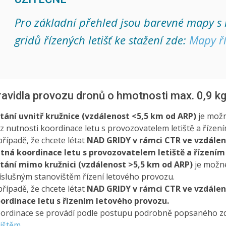
Pro základní přehled jsou barevné mapy s
gridů řízených letišť ke stažení zde:
Mapy ří
ravidla provozu dronů o hmotnosti max. 0,9 kg v
tání uvnitř kružnice (vzdálenost <5,5 km od ARP)
je možn
z nutnosti koordinace letu s provozovatelem letiště a řízen
případě, že chcete létat
NAD GRIDY v rámci CTR ve vzdálen
tná koordinace letu s provozovatelem letiště a řízením
tání mimo kružnici (vzdálenost >5,5 km od ARP)
je možn
íslušným stanovištěm řízení letového provozu.
případě, že chcete létat
NAD GRIDY v rámci CTR ve vzdáleno
ordinace letu s řízením letového provozu.
ordinace se provádí podle postupu podrobně popsaného z
tištěm
.