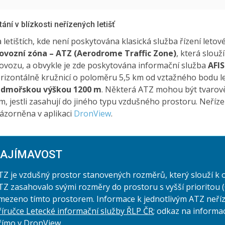
tání v blízkosti neřízených letišť
 letištích, kde není poskytována klasická služba řízení letov
ovozní zóna – ATZ (Aerodrome Traffic Zone)
, která slouž
ovozu, a obvykle je zde poskytována informační služba
AFIS
rizontálně kružnicí o poloměru 5,5 km od vztažného bodu l
dmořskou výškou 1200 m
. Některá ATZ mohou být tvarově 
m, jestli zasahují do jiného typu vzdušného prostoru. Neříze
ázorněna v aplikaci
DronView
.
AJÍMAVOST
TZ je vzdušný prostor stanovených rozměrů, který slouží k 
TZ zasahovalo svými rozměry do prostoru s vyšší prioritou (
mezeno tímto prostorem. Informace k jednotlivým ATZ neříze
říručce Letecké informační služby ŘLP ČR
; odkaz na informa
římo v DronView.