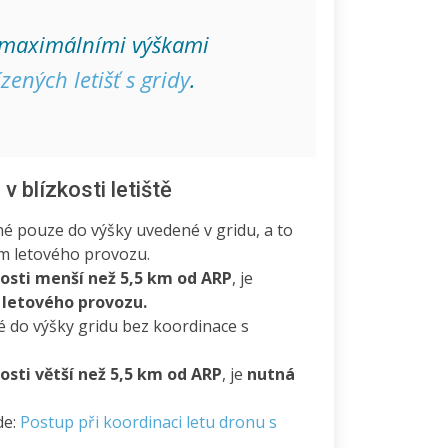
 maximálními výškami
zených letišť s gridy
.
 blízkosti letiště
é pouze do výšky uvedené v gridu, a to
ím letového provozu.
osti menší než 5,5 km od ARP
, je
 letového provozu.
é do výšky gridu bez koordinace s
sti větší než 5,5 km od ARP
, je
nutná
de:
Postup při koordinaci letu dronu s