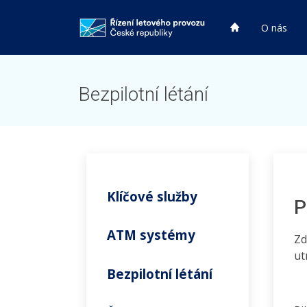
HP
O nás
HP
Bezpilotní létání
Klíčové služby
P
ATM systémy
Zd
ut
Bezpilotní létání