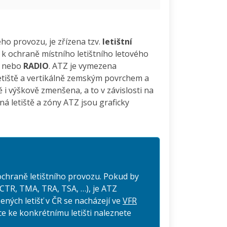
ého provozu, je zřízena tzv.
letištní
í k ochraně místního letištního letového
nebo
RADIO
. ATZ je vymezena
etiště a vertikálně zemským povrchem a
i výškově zmenšena, a to v závislosti na
ná letiště a zóny ATZ jsou graficky
ochraně letištního provozu. Pokud by
CTR, TMA, TRA, TSA, …), je ATZ
ných letišť v ČR se nacházejí ve
VFR
ce ke konkrétnímu letišti naleznete