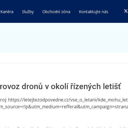
Kariéra
Služby
Obchodní zóna
Kontaktujte nás
rovoz dronů v okolí řízených letišť
roj: https://letejtezodpovedne.cz/vse_o_letani/kde_mohu_le
m_source=rlp&utm_medium=refferal&utm_campaign=strana_b