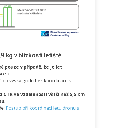
 kg v blízkosti letiště
né
pouze v případě, že je let
vozu.
é do výšky gridu bez koordinace s
i CTR ve vzdálenosti větší než 5,5 km
zu
.
de:
Postup při koordinaci letu dronu s