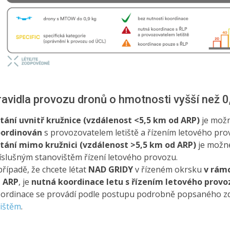
ravidla provozu dronů o hmotnosti vyšší než 0,9
tání uvnitř kružnice (vzdálenost <5,5 km od ARP)
je mož
ordinován
s provozovatelem letiště a řízením letového pro
tání mimo kružnici (vzdálenost >5,5 km od ARP)
je možn
íslušným stanovištěm řízení letového provozu.
případě, že chcete létat
NAD GRIDY
v řízeném okrsku
v rámc
 ARP
, je
nutná koordinace letu s řízením letového provo
ordinace se provádí podle postupu podrobně popsaného z
tištěm
.