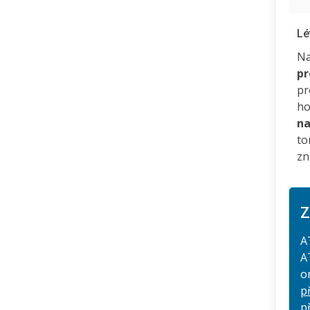
Lé
Na
pr
pr
ho
na
to
zn
Z
A
A
o
p
p