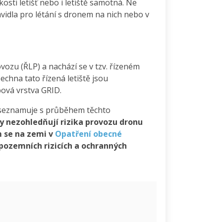
zkosti letišť nebo i letiště samotná. Ne
ravidla pro létání s dronem na nich nebo v
ovozu (ŘLP) a nachází se v tzv. řízeném
echna tato řízená letiště jsou
pová vrstva GRID.
 seznamuje s průběhem těchto
y nezohledňují rizika provozu dronu
m se na zemi v
Opatření obecné
o pozemních rizicích a ochranných