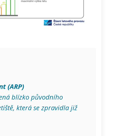
nt (ARP)
ená blízko původního
ště, která se zpravidla již