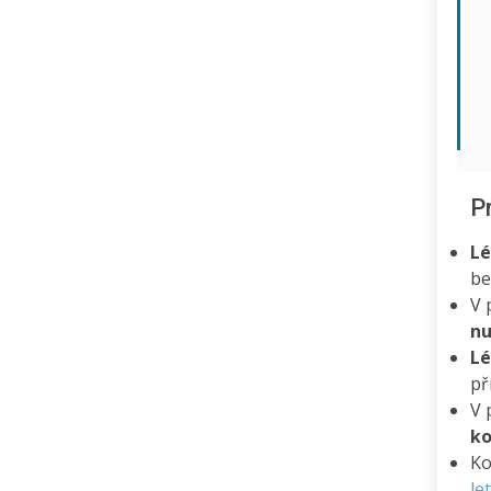
P
Lé
be
V 
nu
Lé
př
V 
ko
Ko
le