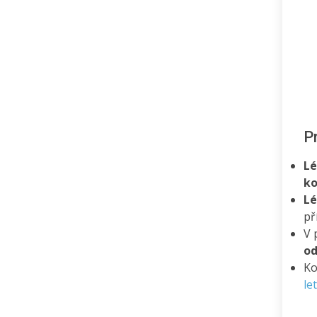
P
Lé
ko
Lé
př
V 
od
Ko
le