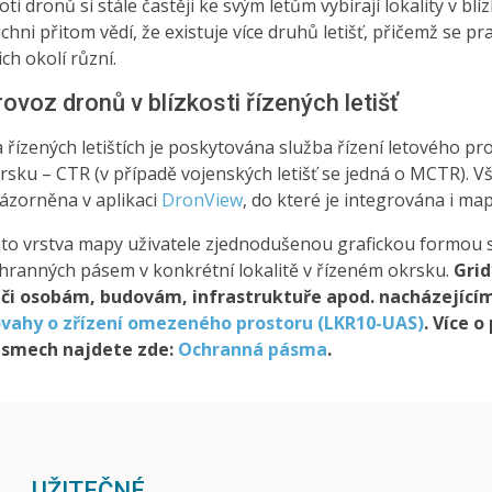
loti dronů si stále častěji ke svým letům vybírají lokality v blí
ichni přitom vědí, že existuje více druhů letišť, přičemž se p
jich okolí různí.
rovoz dronů v blízkosti řízených letišť
 řízených letištích je poskytována služba řízení letového pr
rsku – CTR (v případě vojenských letišť se jedná o MCTR). Vš
ázorněna v aplikaci
DronView
, do které je integrována i ma
to vrstva mapy uživatele zjednodušenou grafickou formou
hranných pásem v konkrétní lokalitě v řízeném okrsku.
Grid
či osobám, budovám, infrastruktuře apod. nacházející
vahy o zřízení omezeného prostoru (LKR10-UAS)
. Více 
smech najdete zde:
Ochranná pásma
.
UŽITEČNÉ