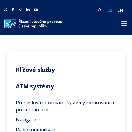
Twitter
Facebook
Facebook
Linkedin
Youtube
Vyhledat
Langua
Lang
CS
|
EN
HP
Domů
Služby
ATM systémy
Klíčové služby
ATM systémy
Přehledová informace, systémy zpracování a
prezentace dat
Navigace
Radiokomunikace