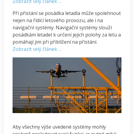
Zobrazit celý článek …
Při přistání se posádka letadla může spolehnout
nejen na řídící letového provozu, ale i na
navigační systémy. Navigační systémy slouží
posádkám letadel k určení jejich polohy za letu a
pomáhají jim při přiblížení na přistání.
Zobrazit celý článek …
Aby všechny výše uvedené systémy mohly
správně poskytovat svoji funkci, je nutné mít k