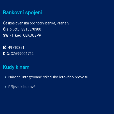
Bankovní spojení
Československá obchodní banka, Praha 5
Číslo účtu:
88153/0300
SWIFT kód:
CEKOCZPP
IČ:
49710371
DIČ:
CZ699004742
Kudy k nám
Národní integrované středisko letového provozu
Příjezd k budově