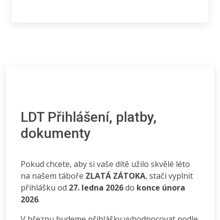
LDT Přihlášení, platby,
dokumenty
Pokud chcete, aby si vaše dítě užilo skvělé léto
na našem táboře
ZLATÁ ZÁTOKA
, stačí vyplnit
přihlášku od
27. ledna 2026
do
konce února
2026
.
V březnu budeme přihlášky vyhodnocovat podle