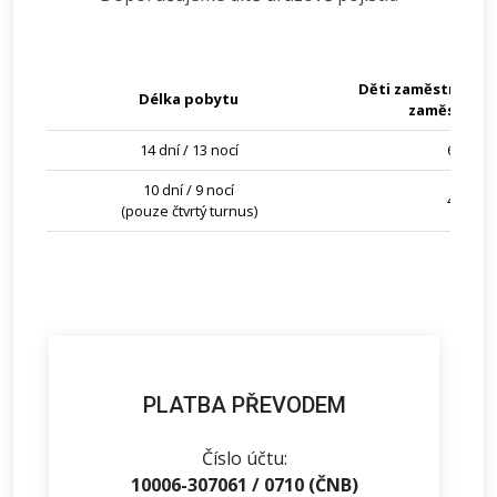
Děti zaměstnanců Ř
Délka pobytu
zaměstnanc
14 dní / 13 nocí
6 500 K
10 dní / 9 nocí
4 700 K
(pouze čtvrtý turnus)
PLATBA PŘEVODEM
Číslo účtu:
10006-307061 / 0710 (ČNB)