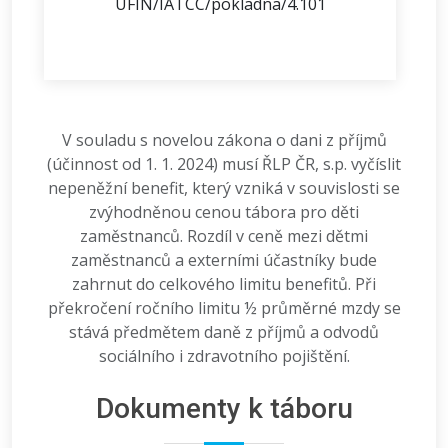
ÚFIN/IATCC/pokladna/4.101
V souladu s novelou zákona o dani z příjmů
(účinnost od 1. 1. 2024) musí ŘLP ČR, s.p. vyčíslit
nepeněžní benefit, který vzniká v souvislosti se
zvýhodněnou cenou tábora pro děti
zaměstnanců. Rozdíl v ceně mezi dětmi
zaměstnanců a externími účastníky bude
zahrnut do celkového limitu benefitů. Při
překročení ročního limitu ½ průměrné mzdy se
stává předmětem daně z příjmů a odvodů
sociálního i zdravotního pojištění.
Dokumenty k táboru