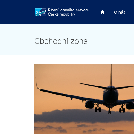
HP
O nás
HP
Obchodní zóna