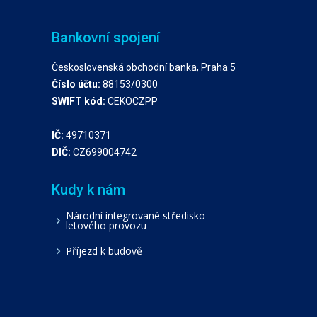
Bankovní spojení
Československá obchodní banka, Praha 5
Číslo účtu:
88153/0300
SWIFT kód:
CEKOCZPP
IČ:
49710371
DIČ:
CZ699004742
Kudy k nám
Národní integrované středisko
letového provozu
Příjezd k budově