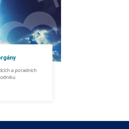
orgány
dcích a poradních
podniku