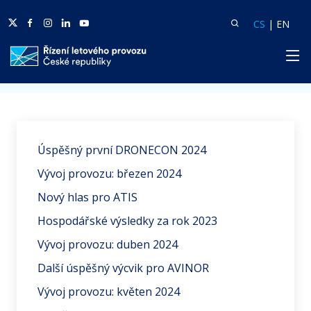
Twitter
Facebook
Facebook
Linkedin
Youtube
Vyhledat
Langua
Lang
CS
|
EN
HP
Domů
Aktuality
Úspěšný první DRONECON 2024
Vývoj provozu: březen 2024
Nový hlas pro ATIS
Hospodářské výsledky za rok 2023
Vývoj provozu: duben 2024
Další úspěšný výcvik pro AVINOR
Vývoj provozu: květen 2024