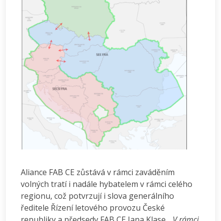
Aliance FAB CE zůstává v rámci zaváděním
volných tratí i nadále hybatelem v rámci celého
regionu, což potvrzují i slova generálního
ředitele Řízení letového provozu České
republiky a předsedy FAB CE Jana Klase.
„V rámci