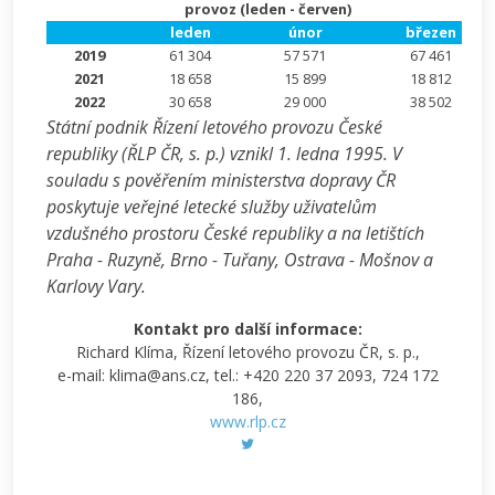
provoz (leden - červen)
leden
únor
březen
2019
61 304
57 571
67 461
2021
18 658
15 899
18 812
2022
30 658
29 000
38 502
Státní podnik Řízení letového provozu České
republiky (ŘLP ČR, s. p.) vznikl 1. ledna 1995. V
souladu s pověřením ministerstva dopravy ČR
poskytuje veřejné letecké služby uživatelům
vzdušného prostoru České republiky a na letištích
Praha - Ruzyně, Brno - Tuřany, Ostrava - Mošnov a
Karlovy Vary.
Kontakt pro další informace:
Richard Klíma, Řízení letového provozu ČR, s. p.,
e-mail: klima@ans.cz, tel.: +420 220 37 2093, 724 172
186,
www.rlp.cz