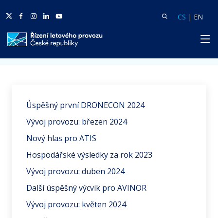
Twitter
Facebook
Facebook
Linkedin
Youtube
Vyhledat
Langua
Lang
CS
|
EN
HP
Domů
Aktuality
Úspěšný první DRONECON 2024
Vývoj provozu: březen 2024
Nový hlas pro ATIS
Hospodářské výsledky za rok 2023
Vývoj provozu: duben 2024
Další úspěšný výcvik pro AVINOR
Vývoj provozu: květen 2024