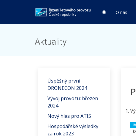
HP
O nás
HP
Aktuality
Úspěšný první
DRONECON 2024
P
Vývoj provozu: březen
2024
Vý
Nový hlas pro ATIS
M
Hospodářské výsledky
k
za rok 2023