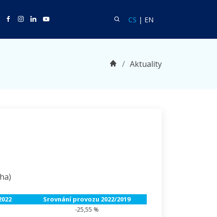
Twitter
Facebook
Facebook
Linkedin
Youtube
Vyhledat
Language CS
Language EN
CS
|
EN
Domů
Aktuality
ha)
2022
Srovnání provozu 2022/2019
-25,55 %