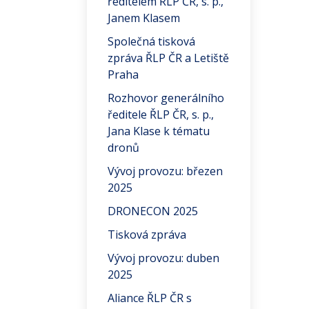
ředitelem ŘLP ČR, s. p.,
Janem Klasem
Společná tisková
zpráva ŘLP ČR a Letiště
Praha
Rozhovor generálního
ředitele ŘLP ČR, s. p.,
Jana Klase k tématu
dronů
Vývoj provozu: březen
2025
DRONECON 2025
Tisková zpráva
Vývoj provozu: duben
2025
Aliance ŘLP ČR s