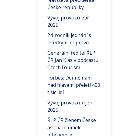
Návštěva prezidenta
České republiky
Vývoj provozu: září
2025
24. ročník jednání s
leteckými dopravci
Generální ředitel ŘLP
ČR Jan Klas v podcastu
CzechTourism
Forbes: Denně nám
nad hlavami přeletí 400
tisíc lidí
Vývoj provozu: říjen
2025
ŘLP ČR členem České
asociace umělé
inteligence