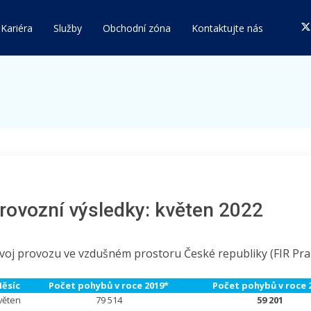
Kariéra
Služby
Obchodní zóna
Kontaktujte nás
rovozní výsledky: květen 2022
voj provozu ve vzdušném prostoru České republiky (FIR Pra
ěsíc
Počet pohybů v roce 2019*
Počet pohybů v roce 
věten
79 514
59 201