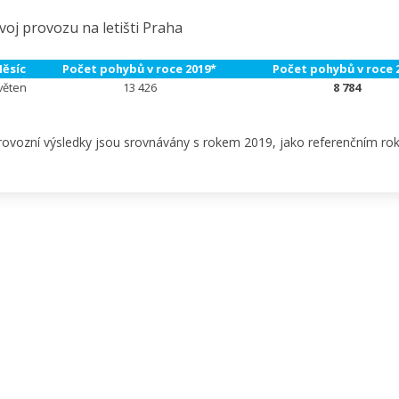
voj provozu na letišti Praha
ěsíc
Počet pohybů v roce 2019*
Počet pohybů v roce 
věten
13 426
8 784
rovozní výsledky jsou srovnávány s rokem 2019, jako referenčním r