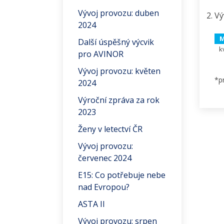
Vývoj provozu: duben
Vý
2024
M
Další úspěšný výcvik
k
pro AVINOR
Vývoj provozu: květen
*p
2024
Výroční zpráva za rok
2023
Ženy v letectví ČR
Vývoj provozu:
červenec 2024
E15: Co potřebuje nebe
nad Evropou?
ASTA II
Vývoj provozu: srpen