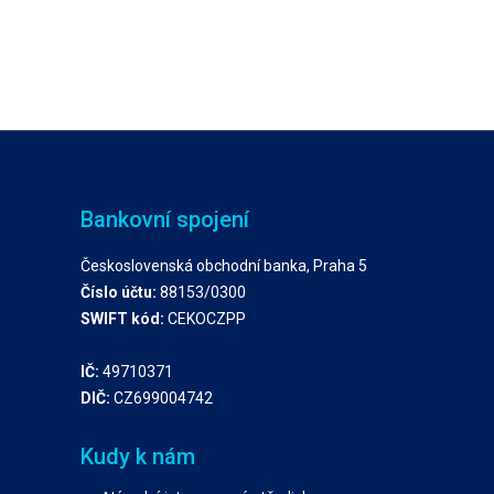
Bankovní spojení
Československá obchodní banka, Praha 5
Číslo účtu:
88153/0300
SWIFT kód:
CEKOCZPP
IČ:
49710371
DIČ:
CZ699004742
Kudy k nám