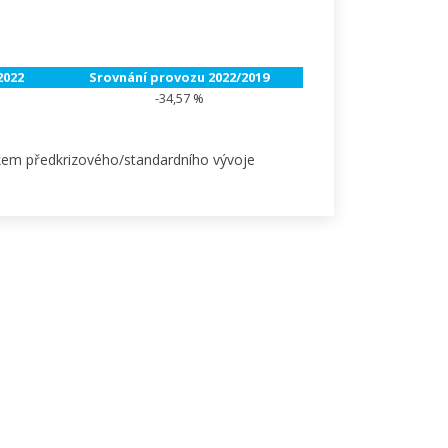
2022
Srovnání provozu 2022/2019
-34,57 %
okem předkrizového/standardního vývoje