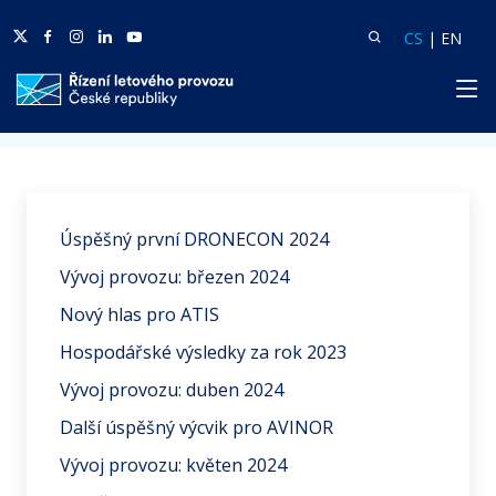
Twitter
Facebook
Facebook
Linkedin
Youtube
Vyhledat
Langua
Lang
CS
|
EN
HP
Domů
Aktuality
Úspěšný první DRONECON 2024
Vývoj provozu: březen 2024
Nový hlas pro ATIS
Hospodářské výsledky za rok 2023
Vývoj provozu: duben 2024
Další úspěšný výcvik pro AVINOR
Vývoj provozu: květen 2024