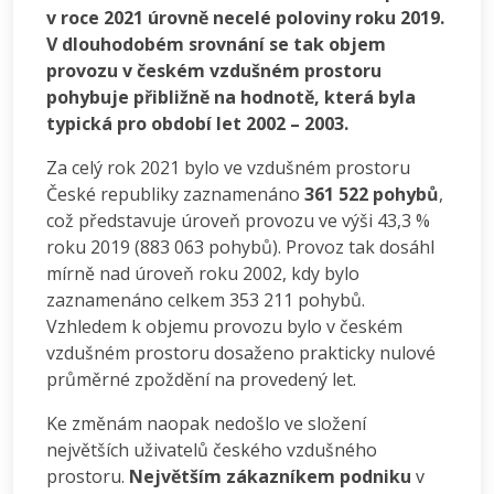
v roce 2021 úrovně necelé poloviny roku 2019.
V dlouhodobém srovnání se tak objem
provozu v českém vzdušném prostoru
pohybuje přibližně na hodnotě, která byla
typická pro období let 2002 – 2003.
Za celý rok 2021 bylo ve vzdušném prostoru
České republiky zaznamenáno
361 522 pohybů
,
což představuje úroveň provozu ve výši 43,3 %
roku 2019 (883 063 pohybů). Provoz tak dosáhl
mírně nad úroveň roku 2002, kdy bylo
zaznamenáno celkem 353 211 pohybů.
Vzhledem k objemu provozu bylo v českém
vzdušném prostoru dosaženo prakticky nulové
průměrné zpoždění na provedený let.
Ke změnám naopak nedošlo ve složení
největších uživatelů českého vzdušného
prostoru.
Největším zákazníkem podniku
v