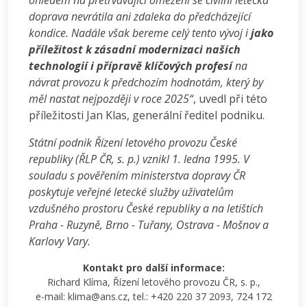
ohledem na přetrvávající omezení se civilní letecká
doprava nevrátila ani zdaleka do předcházející
kondice. Nadále však bereme celý tento vývoj i
jako
příležitost k zásadní modernizaci našich
technologií i přípravě klíčových profesí
na
návrat provozu k předchozím hodnotám, který by
měl nastat nejpozději v roce 2025“
, uvedl při této
příležitosti Jan Klas, generální ředitel podniku.
Státní podnik Řízení letového provozu České
republiky (ŘLP ČR, s. p.) vznikl 1. ledna 1995. V
souladu s pověřením ministerstva dopravy ČR
poskytuje veřejné letecké služby uživatelům
vzdušného prostoru České republiky a na letištích
Praha - Ruzyně, Brno - Tuřany, Ostrava - Mošnov a
Karlovy Vary.
Kontakt pro další informace:
Richard Klíma, Řízení letového provozu ČR, s. p.,
e-mail: klima@ans.cz, tel.: +420 220 37 2093, 724 172