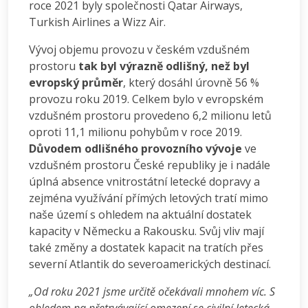
roce 2021 byly společnosti Qatar Airways,
Turkish Airlines a Wizz Air.
Vývoj objemu provozu v českém vzdušném
prostoru
tak byl výrazně odlišný, než byl
evropský průměr
, který dosáhl úrovně 56 %
provozu roku 2019. Celkem bylo v evropském
vzdušném prostoru provedeno 6,2 milionu letů
oproti 11,1 milionu pohybům v roce 2019.
Důvodem odlišného provozního vývoje
ve
vzdušném prostoru České republiky je i nadále
úplná absence vnitrostátní letecké dopravy a
zejména využívání přímých letových tratí mimo
naše území s ohledem na aktuální dostatek
kapacity v Německu a Rakousku. Svůj vliv mají
také změny a dostatek kapacit na tratích přes
severní Atlantik do severoamerických destinací.
„Od roku 2021 jsme určitě očekávali mnohem víc. S